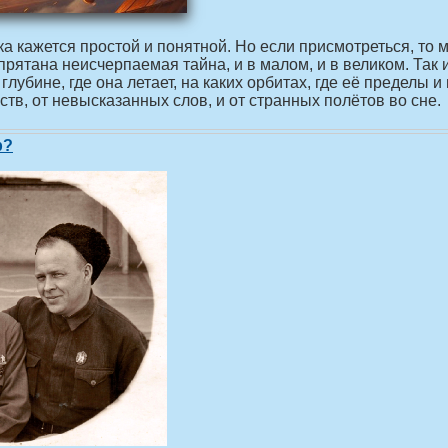
а кажется простой и понятной. Но если присмотреться, то 
спрятана неисчерпаемая тайна, и в малом, и в великом. Та
 глубине, где она летает, на каких орбитах, где её пределы
тв, от невысказанных слов, и от странных полётов во сне.
р?