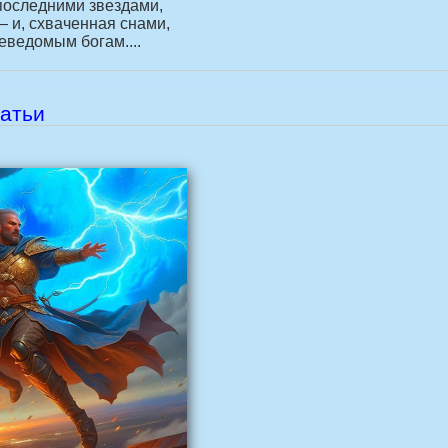
последними звездами,
 и, схваченная снами,
ведомым богам....
атьи