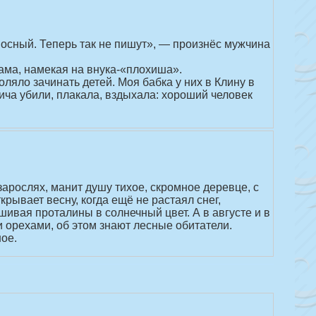
оносный. Теперь так не пишут», — произнёс мужчина
ама, намекая на внука-«плохиша».
ляло зачинать детей. Моя бабка у них в Клину в
ича убили, плакала, вздыхала: хороший человек
зарослях, манит душу тихое, скромное деревце, с
рывает весну, когда ещё не растаял снег,
шивая проталины в солнечный цвет. А в августе и в
 орехами, об этом знают лесные обитатели.
ое.