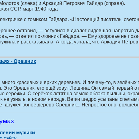
олотов (слева) и Аркадий Петрович Гайдар (справа).
ская ССР, март 1940 года
 электричке с томиком Гайдара. «Настоящий писатель, свет
рошее оставил, — вступила в диалог сидевшая напротив д
ровь, — ответил поклонник Гайдара. — Ему здоровье не позво
ужила и рассказывала. А когда узнала, что Аркадия Петров
вьях - Орешник
 много красивых и ярких деревьев. И почему-то, в зелёных 
. Это Орешник, его ещё зовут Лещина. Он самый первый отк
ые серёжки. С серёжек летят на землю облака пыльцы, окра
 не узнать, в новом наряде. Ветки щедро усыпаны спелыми
е, дружелюбное дерево Орешник... Непростое оно, волшебн
румах
влении музыки.
о сайту