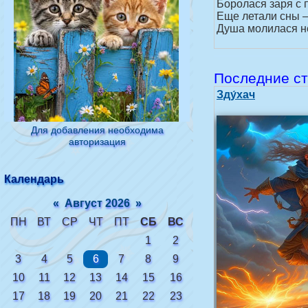
Боролася заря с 
Еще летали сны —
Душа молилася не
Последние ст
Зду́хач
Для добавления необходима
авторизация
Календарь
«
Август 2026
»
ПН
ВТ
СР
ЧТ
ПТ
СБ
ВС
1
2
3
4
5
6
7
8
9
10
11
12
13
14
15
16
17
18
19
20
21
22
23