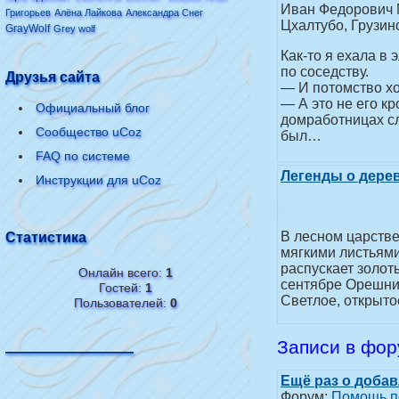
Иван Федорович М
Григорьев
Алёна Лайкова
Александра Снег
Цхалтубо, Грузин
GrayWolf
Grey wolf
Как-то я ехала в
по соседству.
Друзья сайта
— И потомство хо
— А это не его к
Официальный блог
домработницах сл
Сообщество uCoz
был…
FAQ по системе
Легенды о дере
Инструкции для uCoz
В лесном царстве
Статистика
мягкими листьями
распускает золот
Онлайн всего:
1
сентябре Орешник
Гостей:
1
Светлое, открыто
Пользователей:
0
Записи в фо
—————————
Ещё раз о доба
Форум:
Помощь п