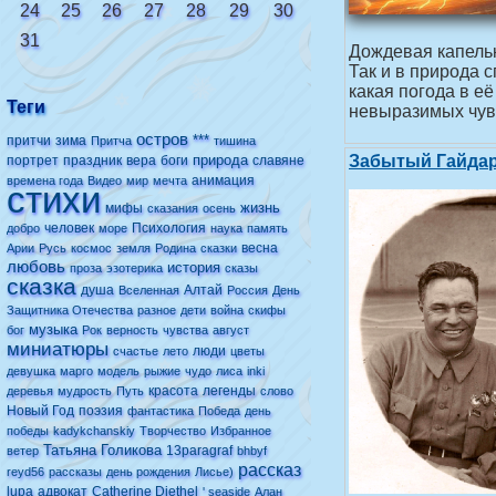
24
25
26
27
28
29
30
31
Дождевая капельк
Так и в природа 
какая погода в её
Теги
невыразимых чувс
остров
***
притчи
зима
Притча
тишина
природа
Забытый Гайда
портрет
праздник
вера
боги
славяне
анимация
времена года
Видео
мир
мечта
стихи
жизнь
мифы
сказания
осень
человек
Психология
добро
море
наука
память
весна
Арии
Русь
космос
земля
Родина
сказки
любовь
история
проза
эзотерика
сказы
сказка
душа
Алтай
Вселенная
Россия
День
Защитника Отечества
разное
дети
война
скифы
музыка
бог
Рок
верность
чувства
август
миниатюры
люди
счастье
лето
цветы
девушка
марго
модель
рыжие
чудо
лиса
inki
красота
легенды
деревья
мудрость
Путь
слово
Новый Год
поэзия
фантастика
Победа
день
победы
kadykchanskiy
Творчество
Избранное
Татьяна Голикова
13paragraf
ветер
bhbyf
рассказ
reyd56
рассказы
день рождения
Лисье)
lupa
адвокат
Catherine Diethel
' seaside
Алан