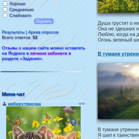
Хорошо
Средненько
Слабовато
Душа грустит о н
Она не здешних н
Результаты
|
Архив опросов
Люблю, когда на 
Всего ответов:
52
Огонь зеленый ше
Отзывы о нашем сайте можно оставлять
на Яндексе в
личном кабинете
в
В тумане утрен
разделе «Задания».
Мини-чат
В тумане утренн
Я шел к таинстве