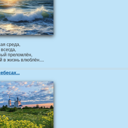
ая среда,
 всегда,
ный преломлён,
й в жизнь влюблён....
ебесах...