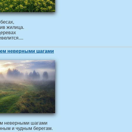
ебесах,
ив жилица.
деревах
велится....
нем неверными шагами
ем неверными шагами
нным и чудным берегам.