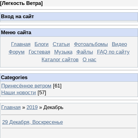
[
Легкость Ветра
]
Вход на сайт
Меню сайта
Главная
Блоги
Статьи
Фотоальбомы
Видео
Форум
Гостевая
Музыка
Файлы
FAQ по сайту
Каталог сайтов
О нас
Categories
Принесённое ветром
[61]
Наши новости
[57]
Главная
»
2019
»
Декабрь
29 Декабря, Воскресенье