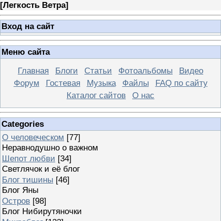
[
Легкость Ветра
]
Вход на сайт
Меню сайта
Главная
Блоги
Статьи
Фотоальбомы
Видео
Форум
Гостевая
Музыка
Файлы
FAQ по сайту
Каталог сайтов
О нас
Categories
О человеческом
[77]
Неравнодушно о важном
Шепот любви
[34]
Светлячок и её блог
Блог тишины
[46]
Блог Яны
Остров
[98]
Блог Нибирутяночки