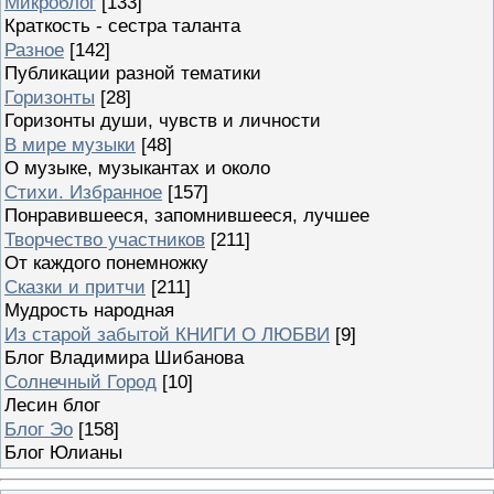
Микроблог
[133]
Краткость - сестра таланта
Разное
[142]
Публикации разной тематики
Горизонты
[28]
Горизонты души, чувств и личности
В мире музыки
[48]
О музыке, музыкантах и около
Стихи. Избранное
[157]
Понравившееся, запомнившееся, лучшее
Творчество участников
[211]
От каждого понемножку
Сказки и притчи
[211]
Мудрость народная
Из старой забытой КНИГИ О ЛЮБВИ
[9]
Блог Владимира Шибанова
Солнечный Город
[10]
Лесин блог
Блог Эо
[158]
Блог Юлианы