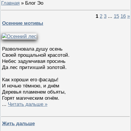
Главная
»
Блог Эо
1
2
3
...
15
16
»
Осенние мотивы
Разволновала душу осень
Своей прощальной красотой.
Небес задумчивая просинь
Да лес притихший золотой.
Как хороши его фасады!
И ночью тёмною, и днём
Деревья пламенем объяты,
Горят магическим огнём.
...
Читать дальше »
Жить дальше