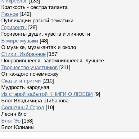
Микроблог
[133]
Краткость - сестра таланта
Разное
[142]
Публикации разной тематики
Горизонты
[28]
Горизонты души, чувств и личности
В мире музыки
[48]
О музыке, музыкантах и около
Стихи. Избранное
[157]
Понравившееся, запомнившееся, лучшее
Творчество участников
[211]
От каждого понемножку
Сказки и притчи
[210]
Мудрость народная
Из старой забытой КНИГИ О ЛЮБВИ
[9]
Блог Владимира Шибанова
Солнечный Город
[10]
Лесин блог
Блог Эо
[158]
Блог Юлианы