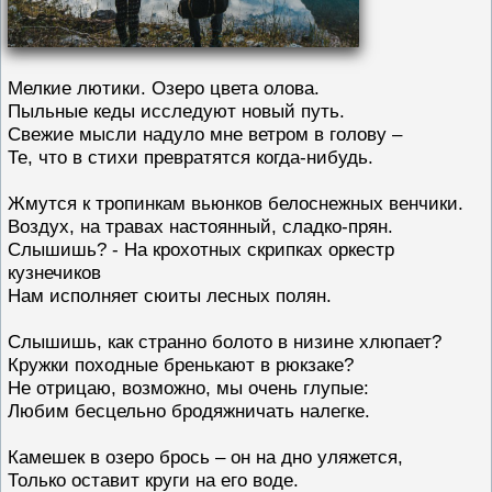
Мелкие лютики. Озеро цвета олова.
Пыльные кеды исследуют новый путь.
Свежие мысли надуло мне ветром в голову –
Те, что в стихи превратятся когда-нибудь.
Жмутся к тропинкам вьюнков белоснежных венчики.
Воздух, на травах настоянный, сладко-прян.
Слышишь? - На крохотных скрипках оркестр
кузнечиков
Нам исполняет сюиты лесных полян.
Слышишь, как странно болото в низине хлюпает?
Кружки походные бренькают в рюкзаке?
Не отрицаю, возможно, мы очень глупые:
Любим бесцельно бродяжничать налегке.
Камешек в озеро брось – он на дно уляжется,
Только оставит круги на его воде.