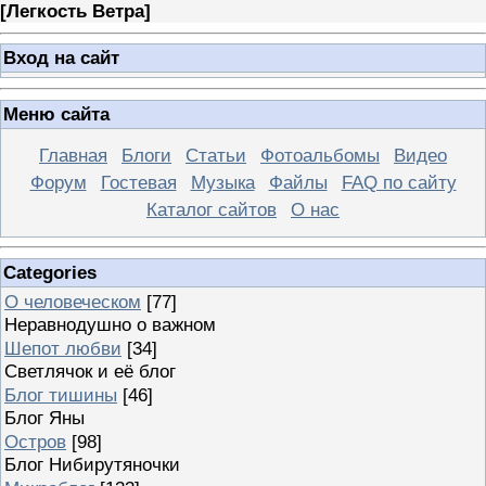
[
Легкость Ветра
]
Вход на сайт
Меню сайта
Главная
Блоги
Статьи
Фотоальбомы
Видео
Форум
Гостевая
Музыка
Файлы
FAQ по сайту
Каталог сайтов
О нас
Categories
О человеческом
[77]
Неравнодушно о важном
Шепот любви
[34]
Светлячок и её блог
Блог тишины
[46]
Блог Яны
Остров
[98]
Блог Нибирутяночки