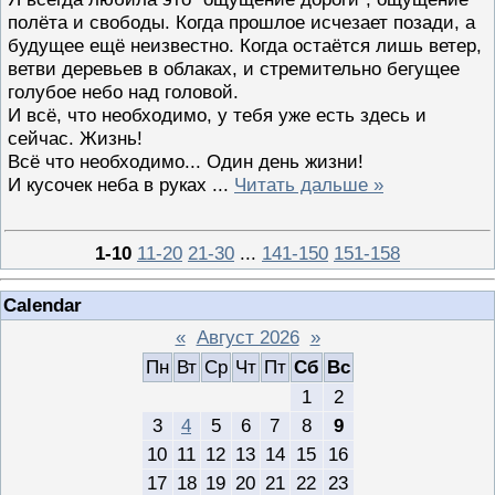
полёта и свободы. Когда прошлое исчезает позади, а
будущее ещё неизвестно. Когда остаётся лишь ветер,
ветви деревьев в облаках, и стремительно бегущее
голубое небо над головой.
И всё, что необходимо, у тебя уже есть здесь и
сейчас. Жизнь!
Всё что необходимо... Один день жизни!
И кусочек неба в руках
...
Читать дальше »
1-10
11-20
21-30
...
141-150
151-158
Calendar
«
Август 2026
»
Пн
Вт
Ср
Чт
Пт
Сб
Вс
1
2
3
4
5
6
7
8
9
10
11
12
13
14
15
16
17
18
19
20
21
22
23