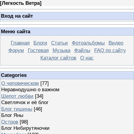
[
Легкость Ветра
]
Вход на сайт
Меню сайта
Главная
Блоги
Статьи
Фотоальбомы
Видео
Форум
Гостевая
Музыка
Файлы
FAQ по сайту
Каталог сайтов
О нас
Categories
О человеческом
[77]
Неравнодушно о важном
Шепот любви
[34]
Светлячок и её блог
Блог тишины
[46]
Блог Яны
Остров
[98]
Блог Нибирутяночки