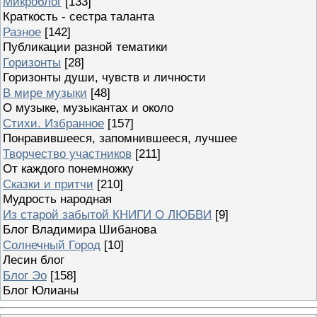
Микроблог
[133]
Краткость - сестра таланта
Разное
[142]
Публикации разной тематики
Горизонты
[28]
Горизонты души, чувств и личности
В мире музыки
[48]
О музыке, музыкантах и около
Стихи. Избранное
[157]
Понравившееся, запомнившееся, лучшее
Творчество участников
[211]
От каждого понемножку
Сказки и притчи
[210]
Мудрость народная
Из старой забытой КНИГИ О ЛЮБВИ
[9]
Блог Владимира Шибанова
Солнечный Город
[10]
Лесин блог
Блог Эо
[158]
Блог Юлианы