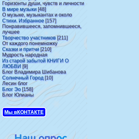
Горизонты души, чувств и личности
В мире музыки
[48]
О музыке, музыкантах и около
Стихи. Избранное
[157]
Понравившееся, запомнившееся,
лучшее
Творчество участников
[211]
От каждого понемножку
Сказки и притчи
[210]
Мудрость народная
Из старой забытой КНИГИ О
ЛЮБВИ
[9]
Блог Владимира Шибанова
Солнечный Город
[10]
Лесин блог
Блог Эо
[158]
Блог Юлианы
Мы вКОНТАКТЕ