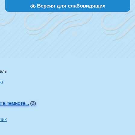
Версия для слабовидящих
аль
да
т в темноте...
(2)
ник