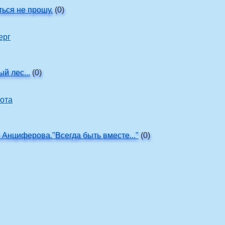
ься не прошу.
(0)
ерг
й лес...
(0)
ота
 Анциферова."Всегда быть вместе..."
(0)