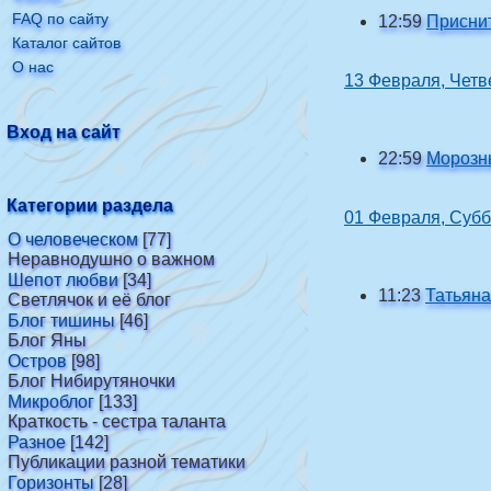
FAQ по сайту
12:59
Приснит
Каталог сайтов
О нас
13 Февраля, Четв
Вход на сайт
22:59
Морозны
Категории раздела
01 Февраля, Субб
О человеческом
[77]
Неравнодушно о важном
Шепот любви
[34]
11:23
Татьяна
Светлячок и её блог
Блог тишины
[46]
Блог Яны
Остров
[98]
Блог Нибирутяночки
Микроблог
[133]
Краткость - сестра таланта
Разное
[142]
Публикации разной тематики
Горизонты
[28]