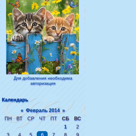
Для добавления необходима
авторизация
Календарь
«
Февраль 2014
»
ПН
ВТ
СР
ЧТ
ПТ
СБ
ВС
1
2
3
4
5
6
7
8
9