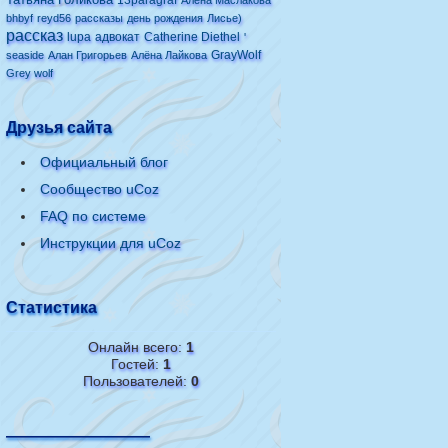
13paragraf
Алёна Маслакова
bhbyf
reyd56
рассказы
день рождения
Лисье)
рассказ
lupa
адвокат
Catherine Diethel
'
GrayWolf
seaside
Алан Григорьев
Алёна Лайкова
Grey wolf
Друзья сайта
Официальный блог
Сообщество uCoz
FAQ по системе
Инструкции для uCoz
Статистика
Онлайн всего:
1
Гостей:
1
Пользователей:
0
—————————