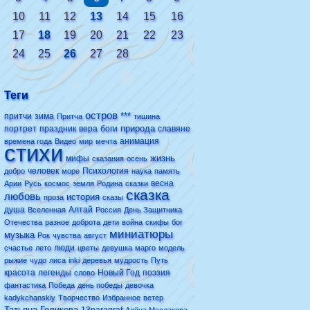
10
11
12
13
14
15
16
17
18
19
20
21
22
23
24
25
26
27
28
Теги
остров
***
притчи
зима
Притча
тишина
природа
портрет
праздник
вера
боги
славяне
анимация
времена года
Видео
мир
мечта
стихи
жизнь
мифы
сказания
осень
человек
Психология
добро
море
наука
память
весна
Арии
Русь
космос
земля
Родина
сказки
сказка
любовь
история
проза
сказы
душа
Алтай
Вселенная
Россия
День Защитника
Отечества
разное
доброта
дети
война
скифы
бог
миниатюры
музыка
Рок
чувства
август
люди
счастье
лето
цветы
девушка
марго
модель
рыжие
чудо
лиса
inki
деревья
мудрость
Путь
красота
легенды
Новый Год
поэзия
слово
фантастика
Победа
день победы
девочка
kadykchanskiy
Творчество
Избранное
ветер
Татьяна Голикова