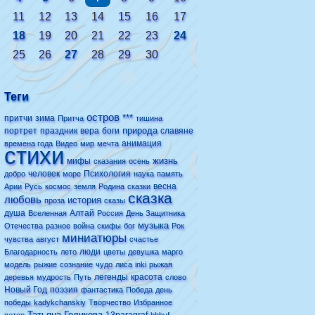
11
12
13
14
15
16
17
18
19
20
21
22
23
24
25
26
27
28
29
30
Теги
остров
***
притчи
зима
Притча
тишина
природа
портрет
праздник
вера
боги
славяне
анимация
времена года
Видео
мир
мечта
стихи
жизнь
мифы
сказания
осень
человек
Психология
добро
море
наука
память
весна
Арии
Русь
космос
земля
Родина
сказки
сказка
любовь
история
проза
сказы
душа
Алтай
Вселенная
Россия
День Защитника
музыка
Отечества
разное
война
скифы
бог
Рок
миниатюры
чувства
август
счастье
люди
Благодарность
лето
цветы
девушка
марго
модель
рыжие
сознание
чудо
лиса
inki
рыжая
легенды
красота
деревья
мудрость
Путь
слово
Новый Год
поэзия
фантастика
Победа
день
победы
kadykchanskiy
Творчество
Избранное
Татьяна Голикова