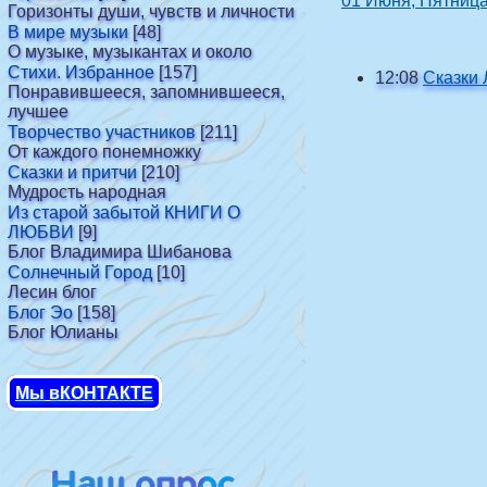
01 Июня, Пятниц
Горизонты души, чувств и личности
В мире музыки
[48]
О музыке, музыкантах и около
Стихи. Избранное
[157]
12:08
Сказки 
Понравившееся, запомнившееся,
лучшее
Творчество участников
[211]
От каждого понемножку
Сказки и притчи
[210]
Мудрость народная
Из старой забытой КНИГИ О
ЛЮБВИ
[9]
Блог Владимира Шибанова
Солнечный Город
[10]
Лесин блог
Блог Эо
[158]
Блог Юлианы
Мы вКОНТАКТЕ