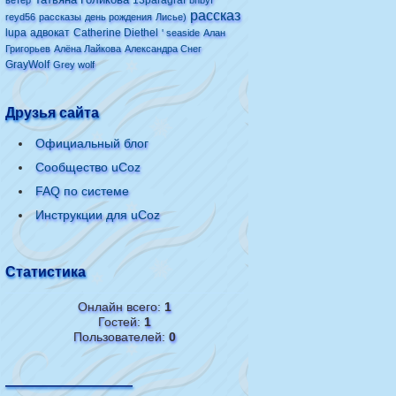
13paragraf
ветер
bhbyf
рассказ
reyd56
рассказы
день рождения
Лисье)
lupa
адвокат
Catherine Diethel
' seaside
Алан
Григорьев
Алёна Лайкова
Александра Снег
GrayWolf
Grey wolf
Друзья сайта
Официальный блог
Сообщество uCoz
FAQ по системе
Инструкции для uCoz
Статистика
Онлайн всего:
1
Гостей:
1
Пользователей:
0
—————————