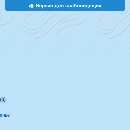
Версия для слабовидящих
ь
(3)
сенье