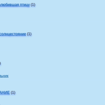
полюбившая птицу
(1)
 солнцестояние
(1)
)
льник
АНИЕ
(1)