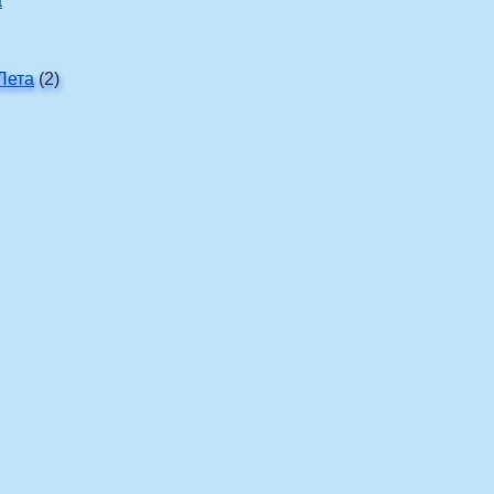
а
Лета
(2)