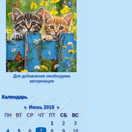
Для добавления необходима
авторизация
Календарь
«
Июнь 2018
»
ПН
ВТ
СР
ЧТ
ПТ
СБ
ВС
1
2
3
4
5
6
7
8
9
10