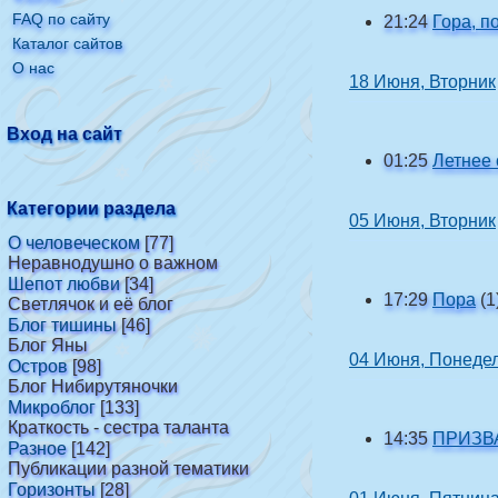
FAQ по сайту
21:24
Гора, 
Каталог сайтов
О нас
18 Июня, Вторник
Вход на сайт
01:25
Летнее
Категории раздела
05 Июня, Вторник
О человеческом
[77]
Неравнодушно о важном
Шепот любви
[34]
17:29
Пора
(1
Светлячок и её блог
Блог тишины
[46]
Блог Яны
04 Июня, Понеде
Остров
[98]
Блог Нибирутяночки
Микроблог
[133]
Краткость - сестра таланта
14:35
ПРИЗВ
Разное
[142]
Публикации разной тематики
Горизонты
[28]