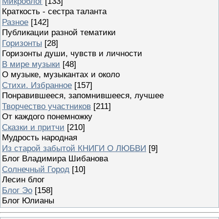
Микроблог
[133]
Краткость - сестра таланта
Разное
[142]
Публикации разной тематики
Горизонты
[28]
Горизонты души, чувств и личности
В мире музыки
[48]
О музыке, музыкантах и около
Стихи. Избранное
[157]
Понравившееся, запомнившееся, лучшее
Творчество участников
[211]
От каждого понемножку
Сказки и притчи
[210]
Мудрость народная
Из старой забытой КНИГИ О ЛЮБВИ
[9]
Блог Владимира Шибанова
Солнечный Город
[10]
Лесин блог
Блог Эо
[158]
Блог Юлианы