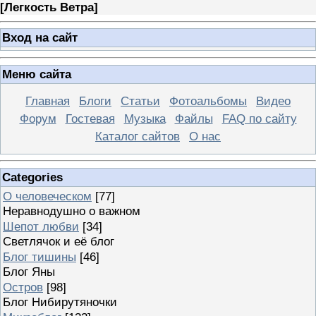
[
Легкость Ветра
]
Вход на сайт
Меню сайта
Главная
Блоги
Статьи
Фотоальбомы
Видео
Форум
Гостевая
Музыка
Файлы
FAQ по сайту
Каталог сайтов
О нас
Categories
О человеческом
[77]
Неравнодушно о важном
Шепот любви
[34]
Светлячок и её блог
Блог тишины
[46]
Блог Яны
Остров
[98]
Блог Нибирутяночки