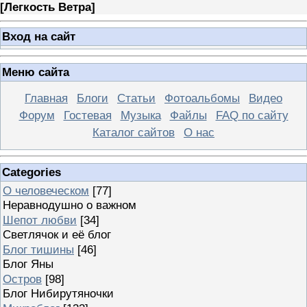
[
Легкость Ветра
]
Вход на сайт
Меню сайта
Главная
Блоги
Статьи
Фотоальбомы
Видео
Форум
Гостевая
Музыка
Файлы
FAQ по сайту
Каталог сайтов
О нас
Categories
О человеческом
[77]
Неравнодушно о важном
Шепот любви
[34]
Светлячок и её блог
Блог тишины
[46]
Блог Яны
Остров
[98]
Блог Нибирутяночки