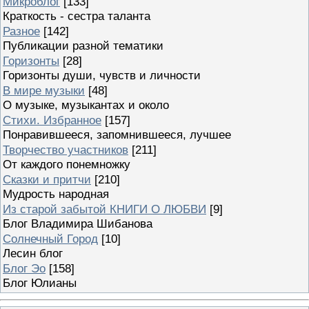
Микроблог
[133]
Краткость - сестра таланта
Разное
[142]
Публикации разной тематики
Горизонты
[28]
Горизонты души, чувств и личности
В мире музыки
[48]
О музыке, музыкантах и около
Стихи. Избранное
[157]
Понравившееся, запомнившееся, лучшее
Творчество участников
[211]
От каждого понемножку
Сказки и притчи
[210]
Мудрость народная
Из старой забытой КНИГИ О ЛЮБВИ
[9]
Блог Владимира Шибанова
Солнечный Город
[10]
Лесин блог
Блог Эо
[158]
Блог Юлианы