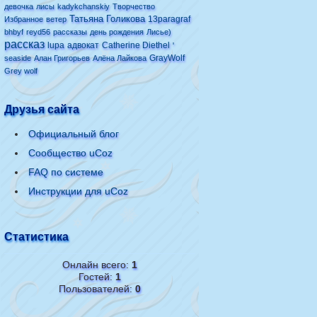
девочка
лисы
kadykchanskiy
Творчество
Татьяна Голикова
13paragraf
Избранное
ветер
bhbyf
reyd56
рассказы
день рождения
Лисье)
рассказ
lupa
адвокат
Catherine Diethel
'
GrayWolf
seaside
Алан Григорьев
Алёна Лайкова
Grey wolf
Друзья сайта
Официальный блог
Сообщество uCoz
FAQ по системе
Инструкции для uCoz
Статистика
Онлайн всего:
1
Гостей:
1
Пользователей:
0