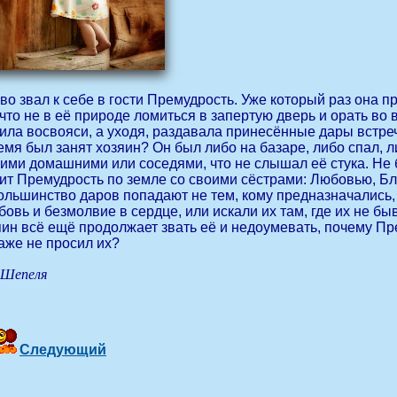
о звал к себе в гости Премудрость. Уже который раз она пр
 что не в её природе ломиться в запертую дверь и орать во
дила восвояси, а уходя, раздавала принесённые дары встре
ремя был занят хозяин? Он был либо на базаре, либо спал, 
ими домашними или соседями, что не слышал её стука. Не 
ит Премудрость по земле со своими сёстрами: Любовью, Бл
ольшинство даров попадают не тем, кому предназначались, 
овь и безмолвие в сердце, или искали их там, где их не быв
ин всё ещё продолжает звать её и недоумевать, почему Пр
даже не просил их?
 Шепеля
Следующий