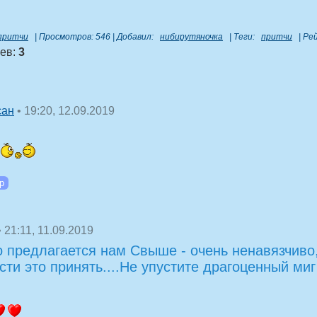
 притчи
|
Просмотров
:
546
|
Добавил
:
нибирутяночка
|
Теги
:
притчи
|
Ре
иев
:
3
• 19:20, 12.09.2019
сан
• 21:11, 11.09.2019
о предлагается нам Свыше - очень ненавязчиво,
сти это принять....Не упустите драгоценный ми