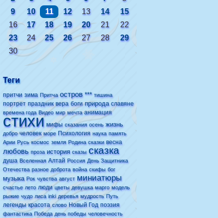
9
10
11
12
13
14
15
16
17
18
19
20
21
22
23
24
25
26
27
28
29
30
Теги
остров
***
притчи
зима
Притча
тишина
природа
портрет
праздник
вера
боги
славяне
анимация
времена года
Видео
мир
мечта
стихи
жизнь
мифы
сказания
осень
человек
Психология
добро
море
наука
память
весна
Арии
Русь
космос
земля
Родина
сказки
сказка
любовь
история
проза
сказы
душа
Алтай
Вселенная
Россия
День Защитника
Отечества
разное
доброта
война
скифы
бог
миниатюры
музыка
Рок
чувства
август
люди
счастье
лето
цветы
девушка
марго
модель
рыжие
чудо
лиса
inki
деревья
мудрость
Путь
легенды
красота
Новый Год
поэзия
слово
фантастика
Победа
день победы
человечность