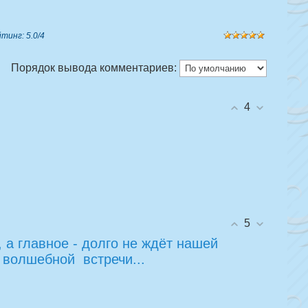
йтинг
:
5.0
/
4
Порядок вывода комментариев:
4
5
 а главное - долго не ждёт нашей
г волшебной встречи...