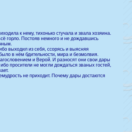
иходила к нему, тихонько стучала и звала хозяина.
 всё горло. Постояв немного и не дождавшись
чным.
либо выходил из себя, ссорясь и выясняя
было в нём бдительности, мира и безмолвия.
агословением и Верой. И разносят они свои дары
ибо просители не могли дождаться званых гостей,
ает.
емудрость не приходит. Почему дары достаются