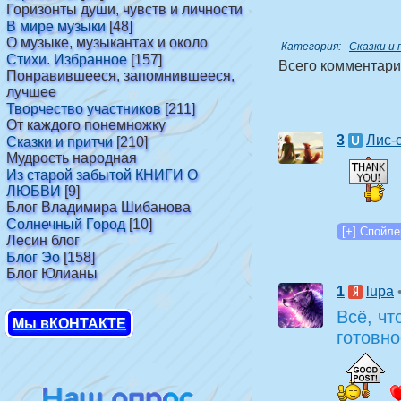
Горизонты души, чувств и личности
В мире музыки
[48]
О музыке, музыкантах и около
Категория
:
Сказки и
Стихи. Избранное
[157]
Всего комментар
Понравившееся, запомнившееся,
лучшее
Творчество участников
[211]
От каждого понемножку
3
Лис-
Сказки и притчи
[210]
Мудрость народная
Из старой забытой КНИГИ О
ЛЮБВИ
[9]
Блог Владимира Шибанова
Солнечный Город
[10]
Лесин блог
Блог Эо
[158]
Блог Юлианы
1
lupa
Всё, чт
Мы вКОНТАКТЕ
готовно