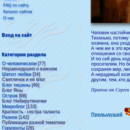
FAQ по сайту
Каталог сайтов
О нас
Человек настойчив
Вход на сайт
Тихонько, потому
хозяина, она ухо
А чем же в это в
отношения со сво
Категории раздела
И по сей
день ход
О человеческом
[77]
просителям. Но б
Неравнодушно о важном
сохраняя мир, люб
Шепот любви
[34]
А нерадивый хозя
Светлячок и её блог
другим, тем, кто 
Блог тишины
[46]
Притча от Сергея
Блог Яны
Остров
[98]
Блог Нибирутяночки
Микроблог
[133]
Краткость - сестра таланта
Предыдущий
Разное
[142]
Публикации разной тематики
Горизонты
[28]