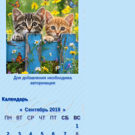
Для добавления необходима
авторизация
Календарь
«
Сентябрь 2019
»
ПН
ВТ
СР
ЧТ
ПТ
СБ
ВС
1
2
3
4
5
6
7
8