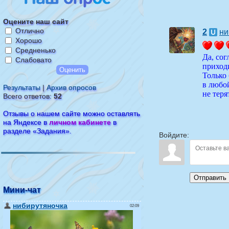
Оцените наш сайт
Отлично
2
ни
Хорошо
Средненько
Да, сог
Слабовато
приходи
Только 
в любой
Результаты
|
Архив опросов
не теря
Всего ответов:
52
Отзывы о нашем сайте можно оставлять
на Яндексе в
личном кабинете
в
разделе «Задания».
Войдите:
Отправить
Мини-чат